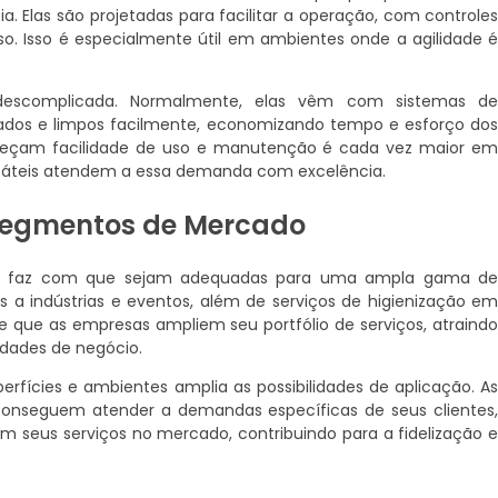
. Elas são projetadas para facilitar a operação, com controle
so. Isso é especialmente útil em ambientes onde a agilidade 
scomplicada. Normalmente, elas vêm com sistemas d
iados e limpos facilmente, economizando tempo e esforço do
ereçam facilidade de uso e manutenção é cada vez maior e
ortáteis atendem a essa demanda com excelência.
s Segmentos de Mercado
táteis faz com que sejam adequadas para uma ampla gama d
os a indústrias e eventos, além de serviços de higienização e
e que as empresas ampliem seu portfólio de serviços, atraind
idades de negócio.
perfícies e ambientes amplia as possibilidades de aplicação. A
conseguem atender a demandas específicas de seus clientes
m seus serviços no mercado, contribuindo para a fidelização 