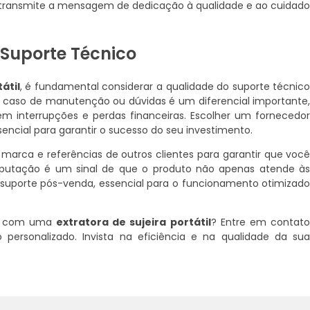
transmite a mensagem de dedicação à qualidade e ao cuidad
 Suporte Técnico
átil
, é fundamental considerar a qualidade do suporte técnic
em caso de manutenção ou dúvidas é um diferencial importante
sem interrupções e perdas financeiras. Escolher um fornecedo
encial para garantir o sucesso do seu investimento.
arca e referências de outros clientes para garantir que voc
putação é um sinal de que o produto não apenas atende à
uporte pós-venda, essencial para o funcionamento otimizad
eza com uma
extratora de sujeira portátil
? Entre em contat
ersonalizado. Invista na eficiência e na qualidade da su