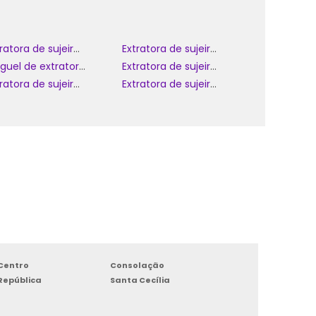
Extratora de sujeiras portátil
Extratora de sujeira britânia bex2000v 3 em 1 1200w
Aluguel de extratora de sujeira
Extratora de sujeira a vapor
Extratora de sujeira doméstica
Extratora de sujeira portátil
Centro
Consolação
República
Santa Cecília