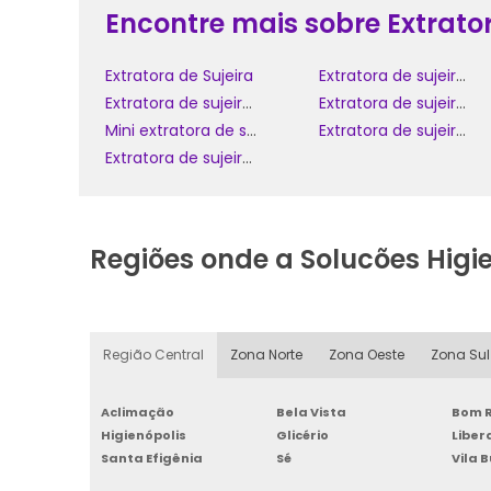
Encontre mais sobre Extrator
Extratora de Sujeira
Extratora de sujeira wap
Extratora de sujeira profissional
Extratora de sujeira britânia
Mini extratora de sujeira
Extratora de sujeira estofados
Extratora de sujeira 220v
Regiões onde a Solucões Higi
Região Central
Zona Norte
Zona Oeste
Zona Sul
Aclimação
Bela Vista
Bom R
Higienópolis
Glicério
Libe
Santa Efigênia
Sé
Vila 