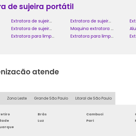
a de sujeira portátil
Extratora de sujeira wap aqua cleaner
Extratora de sujeiras portátil wap spot cleaner w3
Extratora de sujeira sofá
Maquina extratora de sujeira
Extratora para limpeza de estofados
Extratora para limpar sofá
enizacão atende
Zona Leste
Grande São Paulo
Litoral de São Paulo
etiro
Brás
Cambuci
rdade
Luz
Pari
Buarque