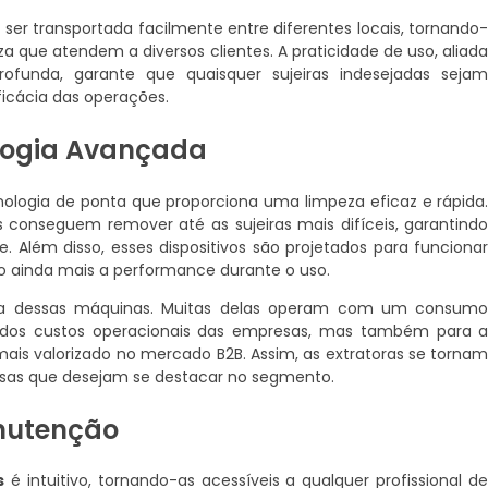
er transportada facilmente entre diferentes locais, tornando
 que atendem a diversos clientes. A praticidade de uso, aliad
funda, garante que quaisquer sujeiras indesejadas seja
icácia das operações.
logia Avançada
nologia de ponta que proporciona uma limpeza eficaz e rápida
 conseguem remover até as sujeiras mais difíceis, garantind
. Além disso, esses dispositivos são projetados para funciona
o ainda mais a performance durante o uso.
tica dessas máquinas. Muitas delas operam com um consum
o dos custos operacionais das empresas, mas também para 
ais valorizado no mercado B2B. Assim, as extratoras se torna
sas que desejam se destacar no segmento.
anutenção
s
é intuitivo, tornando-as acessíveis a qualquer profissional d