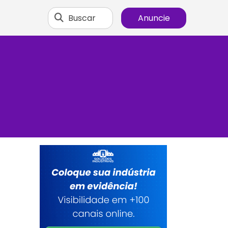
Buscar
Anuncie
a
a
e
m